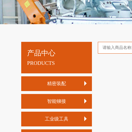
产品中心
PRODUCTS
精密装配
充电式传感器工具
智能铆接
有线传感器工具
锂电铆螺母枪
大扭矩传感器工具
工业级工具
锂电铆钉枪
充电离合式定扭工具
气动油压脉冲定扭工具