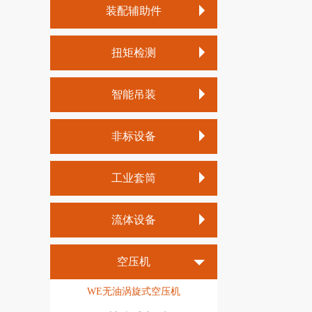
装配辅助件
充电油压脉冲工具
气动离合式定扭工具
冲击式定扭工具
反作用力支架
电动离合器式螺丝刀
扭矩检测
国产智能电批拧紧轴
批头套筒选择器
冲击式工具
扭矩扳手
国产传感器定扭工具
特殊拧紧头
智能吊装
铆接类工具
扭矩测试仪
拧紧轴启动手柄
电动智能提升机
打磨类工具
扭矩标定小车
非标设备
数据采集软件
钻孔类工具
气动平衡吊
多轴电动拧紧机
弹簧平衡器
铝合金轨道及辅配件
喷涂类工具
工业套筒
底盘件拧紧机
钢结构立柱及吊臂
1/4批头，套筒
轮胎拧紧机
流体设备
吊装工装夹具
3/8英寸套筒
气动隔膜泵
1/2英寸套筒
空压机
气动柱塞泵
3/4英寸套筒
WE无油涡旋式空压机
单向定量缸计量系统
1英寸套筒